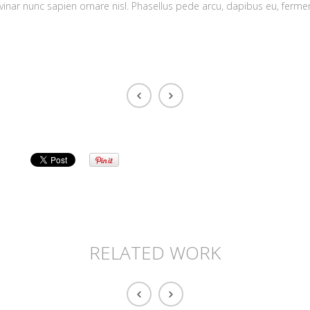
lvinar nunc sapien ornare nisl. Phasellus pede arcu, dapibus eu, ferme
RELATED WORK