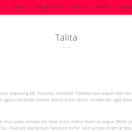
Register
Highlight Video
Speakers
Schedule
Lodgin
Talita
r adipiscing elit. Phasellus hendrerit. Pellentesque aliquet nibh nec u
m, ligula sollicitudin laoreet viverra, tortor libero sodales leo, eget bla
t, eros pede semper est, vitae luctus metus libero eu augue. Morbi pur
tus. Praesent elementum hendrerit tortor. Sed semper lorem at felis. 