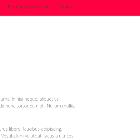
g
Pre-Congress Activities
Contact
rna. In nisi neque, aliquet vel,
ndit nunc tortor eu nibh. Nullam mollis.
us libero, faucibus adipiscing,
Vestibulum volutpat, lacus a ultrices